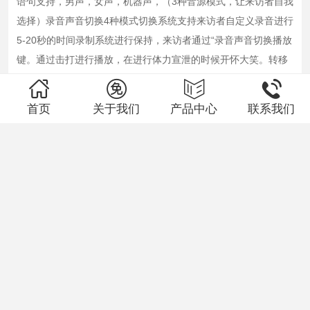
语句支持，男声，女声，机器声，（3种音源模式，让来访者自我
讯
选择）录音声音切换4种模式切换系统支持来访者自定义录音进行
5-20秒的时间录制系统进行保持，来访者通过“录音声音切换播放
资
键。通过击打进行播放，在进行体力宣泄的时候开怀大笑。转移
质
来访者的注意力，将心中不悦的情绪释放。可以精准的针对不同
认
来访者，扩大情绪宣泄使用者范围。（可支持专业心理语音录
首页
关于我们
产品中心
联系我们
证
制）宣泄人底座采用金属材质，罐沙固定。外层喷塑处理，圆形
设计，大气美观。长：55CM，高：20CM。
售
上一篇：
智能呐喊宣泄仪
后
下一篇：
中小学版仿真发声宣泄人
服
务
主办单位：郑州佳硕教学设备有限公司
联
地址：河南省郑州市高新技术产业开发区冬青街26号9号
楼16层74号
系
电话：13623836384(微信同号) 0371-86590122
我