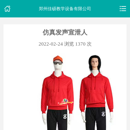
郑州佳硕教学设备有限公司
仿真发声宣泄人
首
2022-02-24
浏览 1370 次
页
关
于
我
们
产
品
中