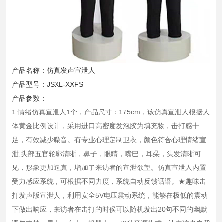
心
行
业
方
产品名称：仿真发声宣泄人
案
产品型号：JSXL-XXFS
产品参数：
合
1.情绪仿真宣泄人1个，产品尺寸：175cm，该仿真宣泄人根据人
作
体黄金比例设计，采用进口高密度发泡胶为填充物，击打感十
单
足，有效减少噪音。有专业心理定制卫衣，颜色符合心理情绪宣
位
泄,头部五官轮廓清晰，鼻子，眼睛，嘴巴，耳朵，头发清晰可
见，形象更加逼真，增加了来访者的宣泄欲望。仿真宣泄人内置
新
受力感应系统，可根据不同力度，系统自动反馈话语。★趣味击
闻
打发声版宣泄人，利用安全5V电压震动系统，能够在极低的震动
下做出响应，来访者在击打的时候可以随机发出20句不同的幽默
资