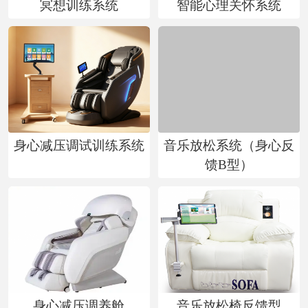
冥想训练系统
智能心理关怀系统
心
行
业
方
案
身心减压调试训练系统
音乐放松系统（身心反
合
馈B型）
作
单
位
新
闻
资
身心减压调养舱
音乐放松椅反馈型