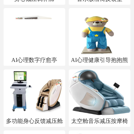
讯
资
质
认
证
AI心理数字疗愈亭
AI心理健康引导抱抱熊
售
后
服
务
联
系
多功能身心反馈减压舱
太空舱音乐减压按摩椅
我