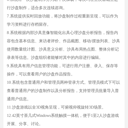
讯
行沙盘制作，适合多次连续咨询。
7.系统提供实时回放功能，将沙盘制作过程重新呈现，可以作为
资
学习资料进行存档留存。
质
8.系统根据内部沙具意像智能化出具心理沙盘分析报告，报告内
认
容包含基本信息、来访者评价、作品截图、移动/摆放列表、沙具
证
使用数量统计图、沙具意义分析、沙具布局热点图、整体分析记
录表等信息。沙盘组织者能够对其中的内容进行编辑。
售
9.系统具有用户信息管理功能，可进行用户注册、录入、保存等
后
操作，可以查看用户的沙盘作品报告。
服
10.系统包含普通用户和管理员两种登录方式。管理员模式下可以
务
查看普通用户的沙盘制作以及分析报告，支持管理员批量导入普
通用户信息。
联
11.沙盘游戏以全3D视角呈现，可俯视仰视旋转3D场景。
系
12.42英寸茶几式Windows系统触摸一体机，便于1至2人沙盘游戏
我
开展、分享、讨论。