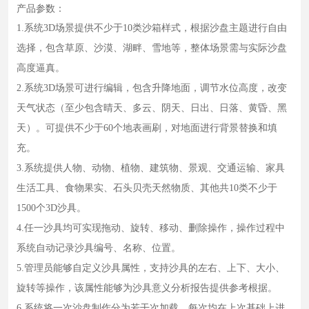
心
产品参数：
1.系统3D场景提供不少于10类沙箱样式，根据沙盘主题进行自由
行
选择，包含草原、沙漠、湖畔、雪地等，整体场景需与实际沙盘
业
高度逼真。
方
2.系统3D场景可进行编辑，包含升降地面，调节水位高度，改变
案
天气状态（至少包含晴天、多云、阴天、日出、日落、黄昏、黑
天）。可提供不少于60个地表画刷，对地面进行背景替换和填
合
充。
作
3.系统提供人物、动物、植物、建筑物、景观、交通运输、家具
生活工具、食物果实、石头贝壳天然物质、其他共10类不少于
单
1500个3D沙具。
位
4.任一沙具均可实现拖动、旋转、移动、删除操作，操作过程中
系统自动记录沙具编号、名称、位置。
新
5.管理员能够自定义沙具属性，支持沙具的左右、上下、大小、
闻
旋转等操作，该属性能够为沙具意义分析报告提供参考根据。
资
6.系统将一次沙盘制作分为若干次加载，每次均在上次基础上进