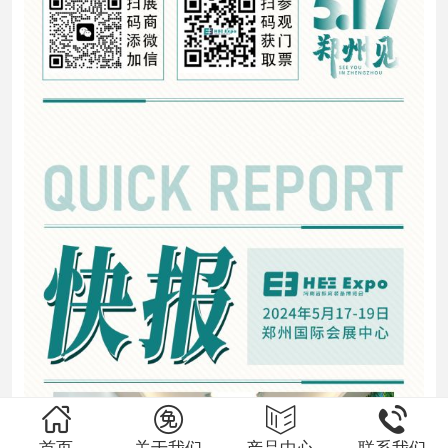
讯
资
质
认
证
售
后
服
务
联
系
我