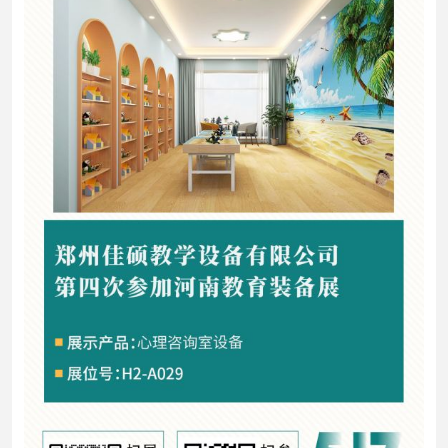
心
行
业
方
案
合
作
单
位
新
闻
资