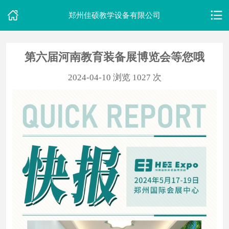
郑州佳硕教学设备有限公司
第六届河南教育装备展博览会等您哦
首
2024-04-10
浏览 1027 次
页
关
于
我
们
产
品
中