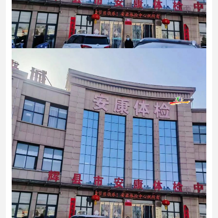
心
行
业
方
案
合
作
单
位
新
闻
资