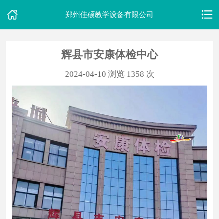
郑州佳硕教学设备有限公司
辉县市安康体检中心
首
2024-04-10
浏览 1358 次
页
关
于
我
们
产
品
中